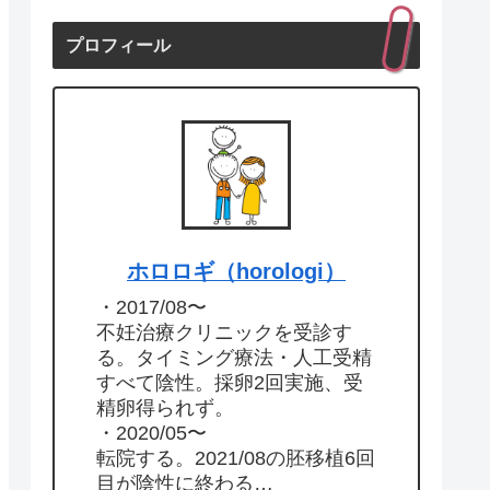
プロフィール
ホロロギ（horologi）
・2017/08〜
不妊治療クリニックを受診す
る。タイミング療法・人工受精
すべて陰性。採卵2回実施、受
精卵得られず。
・2020/05〜
転院する。2021/08の胚移植6回
目が陰性に終わる…