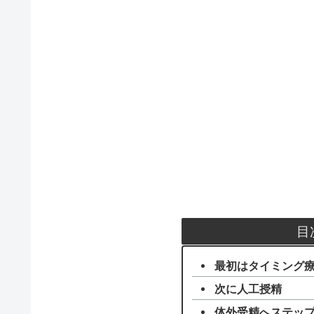
目
最初はタイミング
次に人工授精
体外受精へステッ