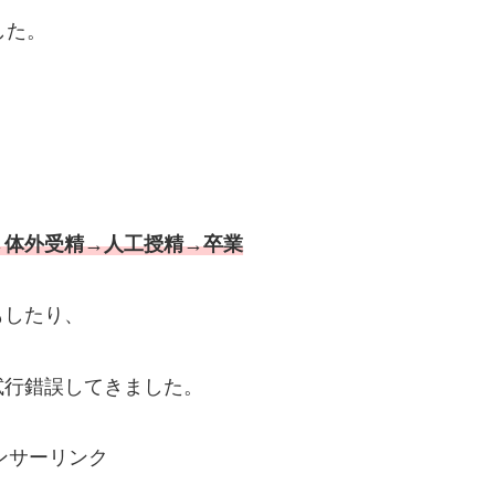
した。
→体外受精
→人工授精→卒業
もしたり、
試行錯誤してきました。
ンサーリンク