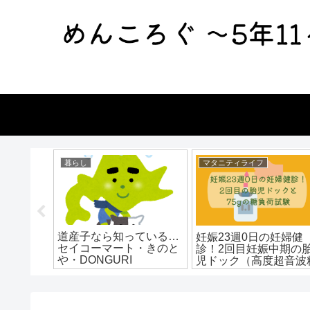
暮らし
マタニティライフ
道産子なら知っている…
ファイン
妊娠23週0日の妊婦健
セイコーマート・きのと
の資質を
診！2回目妊娠中期の
や・DONGURI
児ドック（高度超音波
密検査）と75g糖負荷
験を行う。妊娠糖尿病
は？