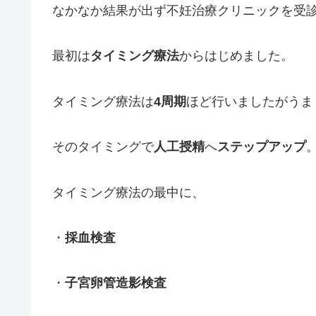
なかなか結果が出ず不妊治療クリニックを受
最初は
タイミング療法
からはじめました。
タイミング療法は
4周期
ほど行いましたがうま
そのタイミングで
人工授精
へ
ステップアップ
タイミング療法の最中に、
・
採血検査
・
子宮卵管造影検査