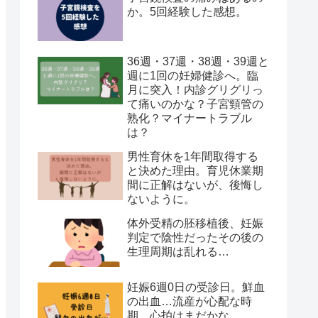
か。5回経験した感想。
36週・37週・38週・39週と
週に1回の妊婦健診へ。臨
月に突入！内診グリグリっ
て痛いのかな？子宮頸管の
熟化？マイナートラブル
は？
男性育休を1年間取得する
と決めた理由。育児休業期
間に正解はないが、後悔し
ないように。
体外受精の胚移植後、妊娠
判定で陰性だったその後の
生理周期は乱れる…
妊娠6週0日の受診日。鮮血
の出血…流産が心配な時
期…心拍はまだかな。