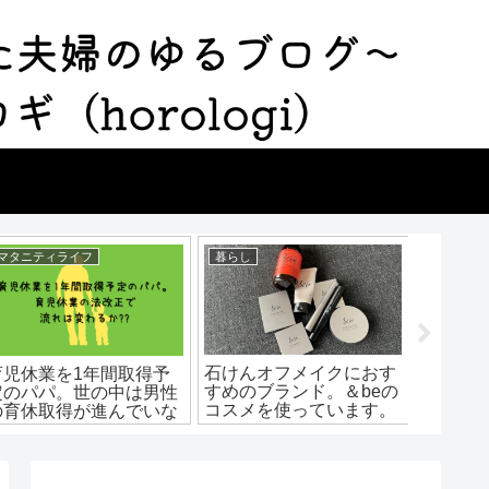
マタニティライフ
暮らし
マタニテ
石けんオフメイクにおす
育児休業を1年間取得予
36週・3
すめのブランド。＆beの
定のパパ。世の中は男性
週と週
コスメを使っています。
の育休取得が進んでいな
へ。臨
いよう。法改正で流れは
リグリ
変わるか？
子宮頸
ートラ