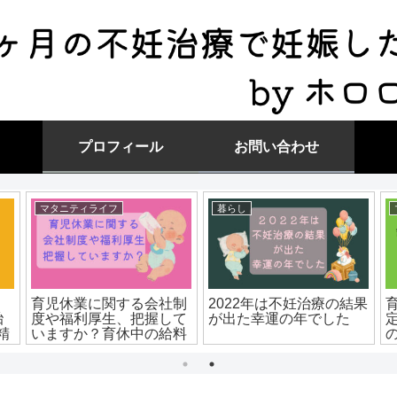
プロフィール
お問い合わせ
マタニティライフ
暮らし
育児休業に関する会社制
2022年は不妊治療の結果
胎
度や福利厚生、把握して
が出た幸運の年でした
精
いますか？育休中の給料
試
はどうなる？手当はあ
る？