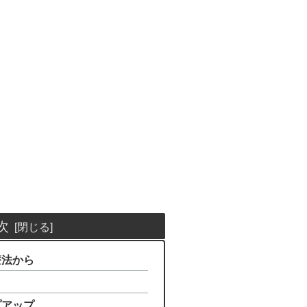
次
療法から
プアップ