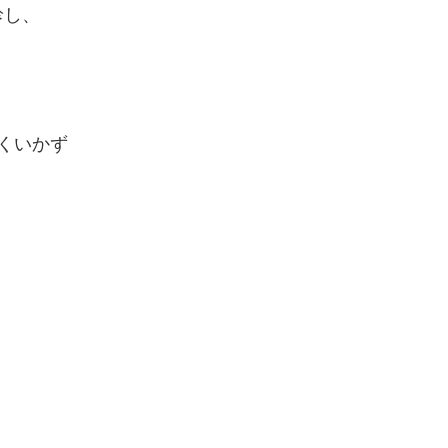
診し、
くいかず
。