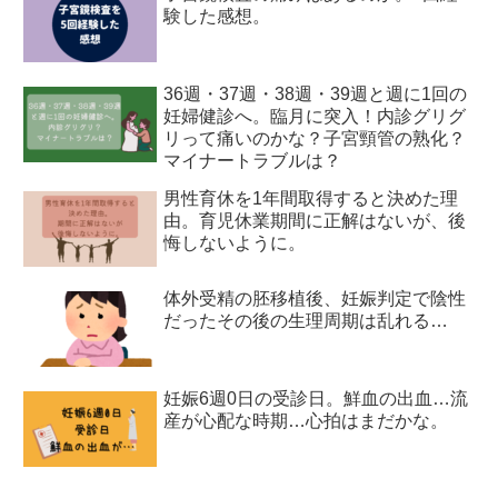
験した感想。
36週・37週・38週・39週と週に1回の
妊婦健診へ。臨月に突入！内診グリグ
リって痛いのかな？子宮頸管の熟化？
マイナートラブルは？
男性育休を1年間取得すると決めた理
由。育児休業期間に正解はないが、後
悔しないように。
体外受精の胚移植後、妊娠判定で陰性
だったその後の生理周期は乱れる…
妊娠6週0日の受診日。鮮血の出血…流
産が心配な時期…心拍はまだかな。