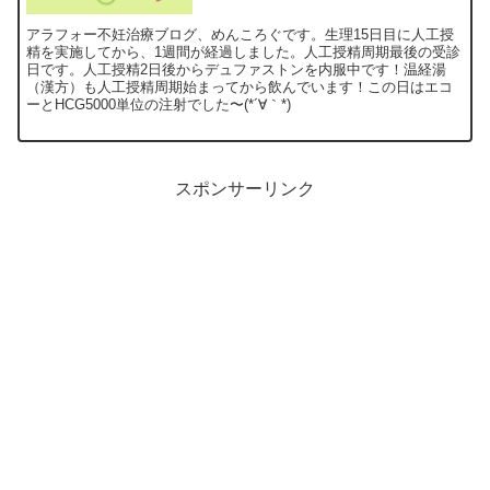
アラフォー不妊治療ブログ、めんころぐです。生理15日目に人工授
精を実施してから、1週間が経過しました。人工授精周期最後の受診
日です。人工授精2日後からデュファストンを内服中です！温経湯
（漢方）も人工授精周期始まってから飲んでいます！この日はエコ
ーとHCG5000単位の注射でした〜(*´∀｀*)
スポンサーリンク