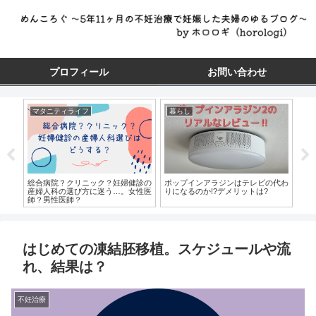
プロフィール
お問い合わせ
マタニティライフ
暮らし
マ
クを
総合病院？クリニック？妊婦健診の
ポップインアラジンはテレビの代わ
妊娠
産婦人科の選び方に迷う…。女性医
りになるのか!?デメリットは?
と
師？男性医師？
施
ン
はじめての凍結胚移植。スケジュールや流
れ、結果は？
不妊治療