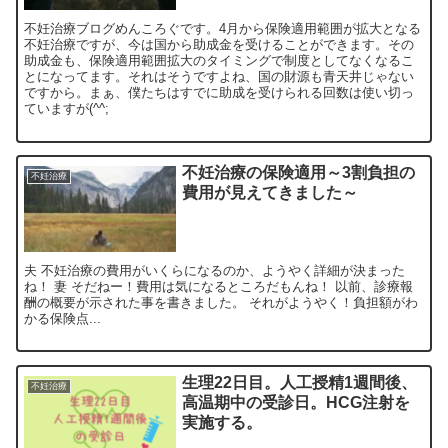
不妊治療ブログめんころぐです。4月から保険適用範囲が拡大となる
不妊治療ですが、今は国から助成金を受けることができます。その
助成金も、保険適用範囲拡大のタイミングで制度としてなくなるこ
とになってます。それはそうですよね、国の財源も青天井じゃない
ですから。まぁ、僕たちはすでに助成を受けられる回数は使い切っ
ていますが(^^;
不妊治療の保険適用～3割負担の
不妊治療
費用が見えてきました～
夫 不妊治療の費用がいくらになるのか、ようやく詳細が決まった
ね！ 妻 そだねー！費用は気になるところだもんね！ 以前、診療報
酬の概要が示された事を書きました。 それがようやく！負担額がわ
かる保険点...
生理22日目。人工授精1週間後、
不妊治療
高温期中の受診日。HCG注射を
実施する。