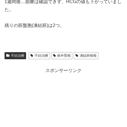
1週間後…胎嚢は確認できず、HCGの値も下がっていまし
た。
残りの胚盤胞(凍結胚)は2つ。
不妊治療
不妊治療
体外受精
凍結胚移植
スポンサーリンク