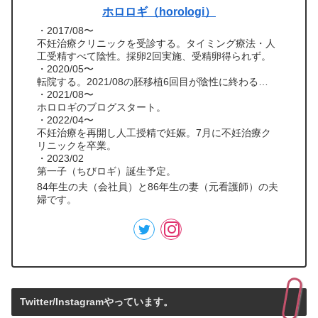
ホロロギ（horologi）
・2017/08〜
不妊治療クリニックを受診する。タイミング療法・人
工受精すべて陰性。採卵2回実施、受精卵得られず。
・2020/05〜
転院する。2021/08の胚移植6回目が陰性に終わる…
・2021/08〜
ホロロギのブログスタート。
・2022/04〜
不妊治療を再開し人工授精で妊娠。7月に不妊治療ク
リニックを卒業。
・2023/02
第一子（ちびロギ）誕生予定。
84年生の夫（会社員）と86年生の妻（元看護師）の夫
婦です。
Twitter/Instagramやっています。