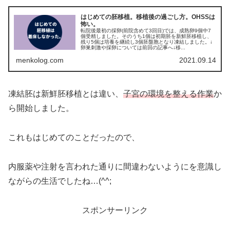
はじめての胚移植。移植後の過ごし方。OHSSは
怖い。
転院後最初の採卵(前院含めて3回目)では、成熟卵9個中7
個受精しました。そのうち1個は初期胚を新鮮胚移植し、
残り5個は培養を継続し3個胚盤胞となり凍結しました。↓
卵巣刺激や採卵については前回の記事へ↓移...
menkolog.com
2021.09.14
凍結胚は新鮮胚移植とは違い、
子宮の環境を整える作業
か
ら開始しました。
これもはじめてのことだったので、
内服薬や注射を言われた通りに間違わないようにを意識し
ながらの生活でしたね…(^^;
スポンサーリンク