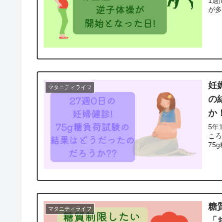
1週
が多
妊
マタニティライフ
の
か
5年
ころ
75
糖
マタニティライフ
「