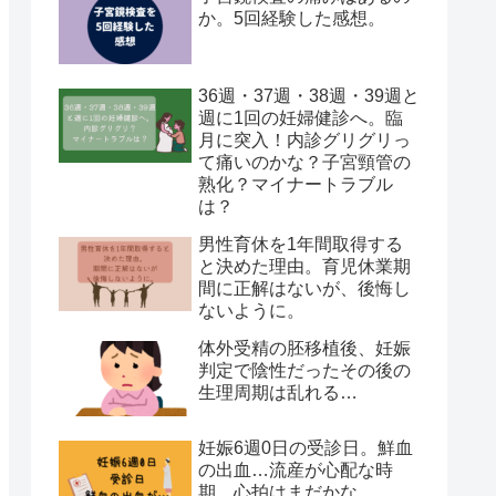
か。5回経験した感想。
36週・37週・38週・39週と
週に1回の妊婦健診へ。臨
月に突入！内診グリグリっ
て痛いのかな？子宮頸管の
熟化？マイナートラブル
は？
男性育休を1年間取得する
と決めた理由。育児休業期
間に正解はないが、後悔し
ないように。
体外受精の胚移植後、妊娠
判定で陰性だったその後の
生理周期は乱れる…
妊娠6週0日の受診日。鮮血
の出血…流産が心配な時
期…心拍はまだかな。