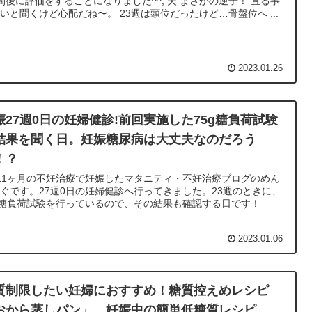
間後に評価をすることになりました^^; 夫 まさかの逆子！ 直る事
いと聞くけど心配だね〜。 23週は頭位だったけど…骨盤位へ ...
2023.01.26
娠27週0日の妊婦健診!前回実施した75g糖負荷試験
結果を聞く日。妊娠糖尿病は大丈夫なのだろう
！？
11ヶ月の不妊治療で妊娠したマタニティ・不妊治療ブログのめん
ぐです。27週0日の妊婦健診へ行ってきました。23週のときに、
g糖負荷試験を行っているので、その結果も確認する日です！
2023.01.06
質制限したい妊婦におすすめ！糖質控えめレシピ
おから蒸しパン」。妊娠中の簡単低糖質レシピ。