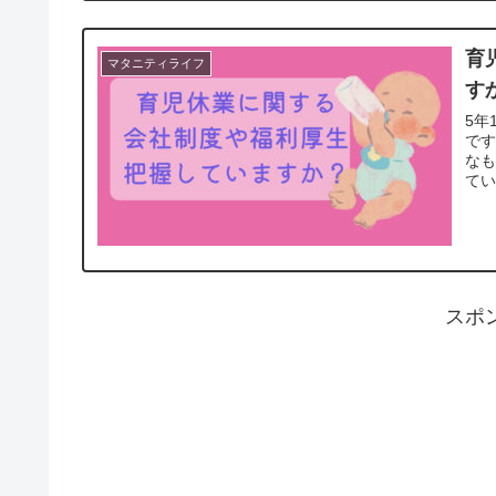
育
マタニティライフ
す
5年
で
な
て
スポ