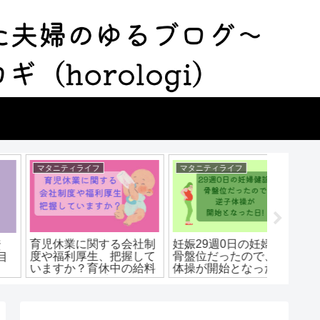
マタニティライフ
マタニティライフ
マタニテ
育児休業に関する会社制
妊娠29週0日の妊婦健診!
36週・3
度や福利厚生、把握して
骨盤位だったので、逆子
週と週
いますか？育休中の給料
体操が開始となった日。
へ。臨
はどうなる？手当はあ
効果はあるのか⁉
リグリ
る？
子宮頸
ートラ