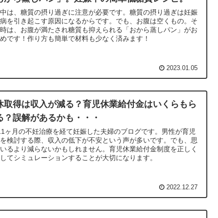
娠中は、糖質の摂り過ぎに注意が必要です。糖質の摂り過ぎは妊娠
尿病を引き起こす原因になるからです。でも、お腹は空くもの。そ
な時は、お腹が満たされ糖質も抑えられる「おから蒸しパン」がお
すめです！作り方も簡単で材料も少なく済みます！
2023.01.05
休取得は収入が減る？育児休業給付金はいくらもら
る？誤解があるかも・・・
11ヶ月の不妊治療を経て妊娠した夫婦のブログです。男性が育児
業を検討する際、収入の低下が不安という声が多いです。でも、思
ているより減らないかもしれません。育児休業給付金制度を正しく
解してシミュレーションすることが大切になります。
2022.12.27