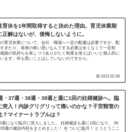
性育休を1年間取得すると決めた理由。育児休業期
に正解はないが、後悔しないように。
性の育児休業について、会社・職場へ一定の配慮は必要ですが、配
しすぎたり、肩身の狭い思いなんてする必要は全くなくて一定程
、感謝の気持ちを表しつつありがたく制度を使えばいいと個人的に
思います。何も悪いことはしていないのですから。
2023.02.09
6週・37週・38週・39週と週に1回の妊婦健診へ。臨
に突入！内診グリグリって痛いのかな？子宮頸管の
化？マイナートラブルは？
36週になり臨月に突入しました。 妊婦健診も週に1回になり、 36
39週の健診内容をまとめました！ 夫 ついに臨月！ とうとうここ