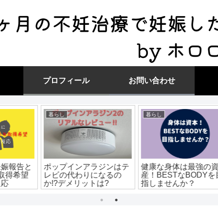
プロフィール
お問い合わせ
暮らし
暮らし
と
ポップインアラジンはテ
健康な身体は最強の資
望
レビの代わりになるの
産！BESTなBODYを目
か!?デメリットは?
指しませんか？