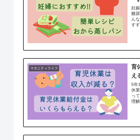
妊
糖
ん
す
育
マタニティライフ
え
5年
休
っ
理