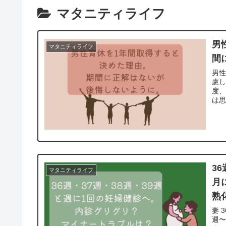
マタニティライフ
男
マタニティライフ
間
男
慮
度
は
3
マタニティライフ
月
熟
妻 
週〜