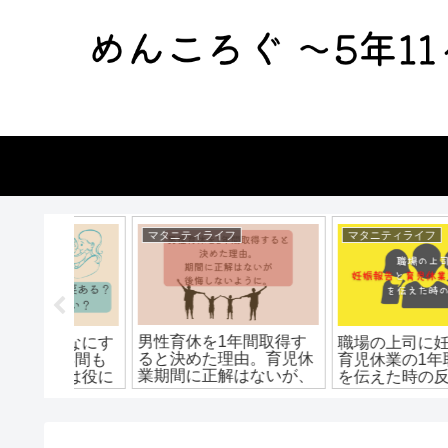
マタニティライフ
マタニティライフ
男性育休を1年間取得す
てなにす
職場の上司に妊娠報告
ると決めた理由。育児休
1年間も
育児休業の1年取得希
業期間に正解はないが、
夫は役に
を伝えた時の反応
後悔しないように。