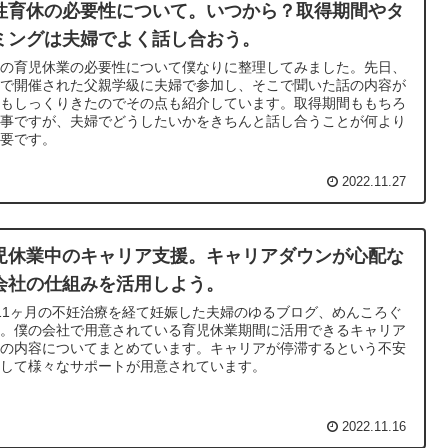
性育休の必要性について。いつから？取得期間やタ
ミングは夫婦でよく話し合おう。
性の育児休業の必要性について僕なりに整理してみました。先日、
社で開催された父親学級に夫婦で参加し、そこで聞いた話の内容が
てもしっくりきたのでその点も紹介しています。取得期間ももちろ
大事ですが、夫婦でどうしたいかをきちんと話し合うことが何より
重要です。
2022.11.27
児休業中のキャリア支援。キャリアダウンが心配な
会社の仕組みを活用しよう。
11ヶ月の不妊治療を経て妊娠した夫婦のゆるブログ、めんころぐ
す。僕の会社で用意されている育児休業期間に活用できるキャリア
援の内容についてまとめています。キャリアが停滞するという不安
対して様々なサポートが用意されています。
2022.11.16