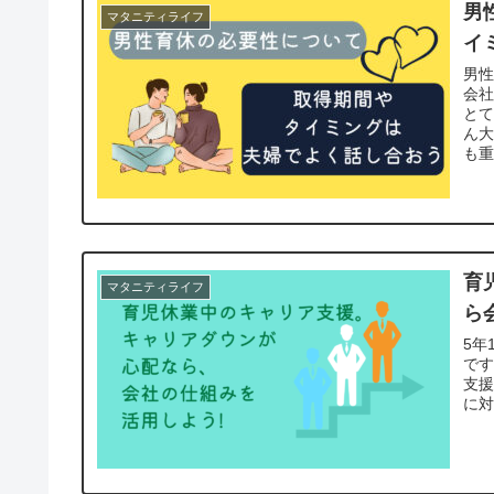
男
マタニティライフ
イ
男
会
と
ん
も
育
マタニティライフ
ら
5年
で
支
に