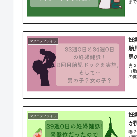
まで
妊
マタニティライフ
胎
男
妻 
（胎
の健
妊
マタニティライフ
が
妻 