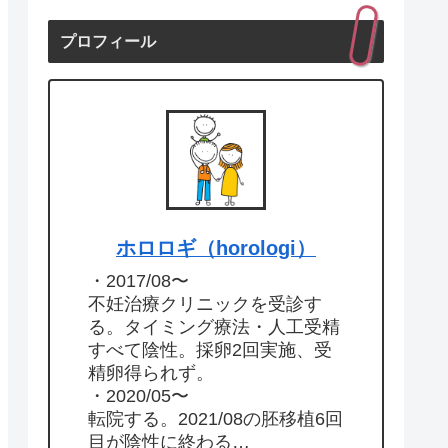
プロフィール
ホロロギ（horologi）
・2017/08〜
不妊治療クリニックを受診す
る。タイミング療法・人工受精
すべて陰性。採卵2回実施、受
精卵得られず。
・2020/05〜
転院する。2021/08の胚移植6回
目が陰性に終わる…