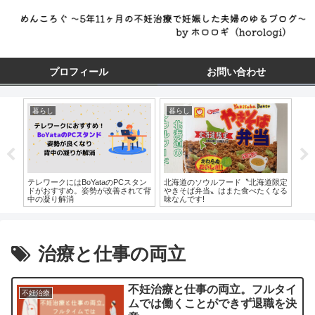
プロフィール
お問い合わせ
暮らし
暮らし
暮
北海道のソウルフード〝北海道限定
石
目妊
テレワークにはBoYataのPCスタン
やきそば弁当〟はまた食べたくなる
ンド
波精
ドがおすすめ。姿勢が改善されて背
味なんです!
す
う。
中の凝り解消
治療と仕事の両立
不妊治療と仕事の両立。フルタイ
不妊治療
ムでは働くことができず退職を決