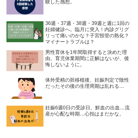
験した感想。
36週・37週・38週・39週と週に1回の
妊婦健診へ。臨月に突入！内診グリグ
リって痛いのかな？子宮頸管の熟化？
マイナートラブルは？
男性育休を1年間取得すると決めた理
由。育児休業期間に正解はないが、後
悔しないように。
体外受精の胚移植後、妊娠判定で陰性
だったその後の生理周期は乱れる…
妊娠6週0日の受診日。鮮血の出血…流
産が心配な時期…心拍はまだかな。