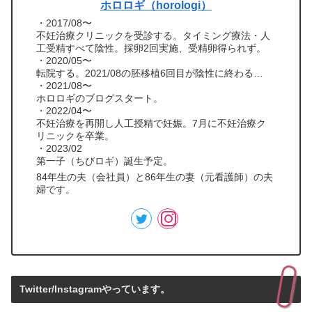
ホロロギ（horologi）
・2017/08〜
不妊治療クリニックを受診する。タイミング療法・人
工受精すべて陰性。採卵2回実施、受精卵得られず。
・2020/05〜
転院する。2021/08の胚移植6回目が陰性に終わる…
・2021/08〜
ホロロギのブログスタート。
・2022/04〜
不妊治療を再開し人工授精で妊娠。7月に不妊治療ク
リニックを卒業。
・2023/02
第一子（ちびロギ）誕生予定。
84年生の夫（会社員）と86年生の妻（元看護師）の夫
婦です。
Twitter/Instagramやっています。